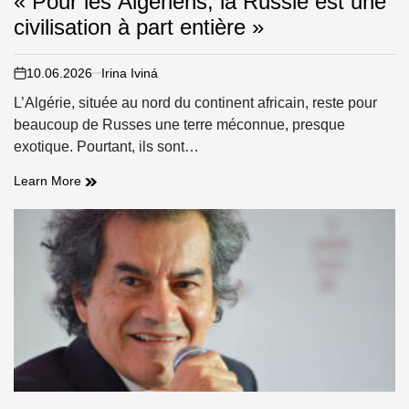
« Pour les Algériens, la Russie est une
civilisation à part entière »
10.06.2026
Irina Iviná
on
L’Algérie, située au nord du continent africain, reste pour
beaucoup de Russes une terre méconnue, presque
exotique. Pourtant, ils sont…
«
Learn More
Pour
les
Algériens,
la
Russie
est
une
civilisation
à
part
entière