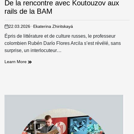
»
De la rencontre avec Koutouzov aux
rails de la BAM
22.03.2026
Ekaterina Zhiritskayá
on
Épris de littérature et de culture russes, le professeur
colombien Rubén Darío Flores Arcila s’est révélé, sans
surprise, un interlocuteur…
De
Learn More
la
rencontre
avec
Koutouzov
aux
rails
de
la
BAM