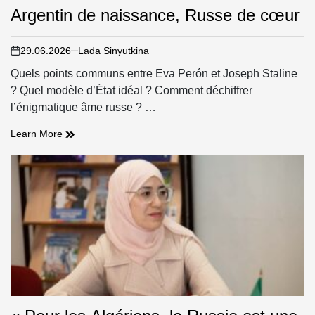
Argentin de naissance, Russe de cœur
29.06.2026
Lada Sinyutkina
on
Quels points communs entre Eva Perón et Joseph Staline
? Quel modèle d’État idéal ? Comment déchiffrer
l’énigmatique âme russe ? …
Argentin
Learn More
de
naissance,
Russe
de
cœur