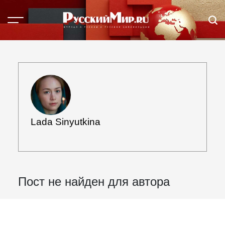
Перейти
к
Меню
Пои
содержимому
Журнал
"Русский
мир.
ru"
Lada Sinyutkina
Пост не найден для автора